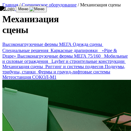
Главная
/
Сценическое оборудование
/
Механизация сцены
Меню
Механизация
сцены
Высоконагрузочные фермы МЕГА
Одежда сцены
Специальные решения
Каркасные драпировки «Pipe &
Drape»
Высоконагрузочные фермы МЕГА 75/160
Мобильные
и силовые ограждения
Layher и строительные конструкции
Механизация сцены
Риггинг и системы подвесов
Подиумы,
трибуны, станки
Фермы и граунд-лифтовые системы
Метеостанция СОКОЛ-М1