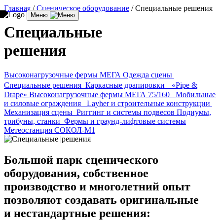
Главная
/
Сценическое оборудование
/
Специальные решения
Меню
Специальные
решения
Высоконагрузочные фермы МЕГА
Одежда сцены
Специальные решения
Каркасные драпировки «Pipe &
Drape»
Высоконагрузочные фермы МЕГА 75/160
Мобильные
и силовые ограждения
Layher и строительные конструкции
Механизация сцены
Риггинг и системы подвесов
Подиумы,
трибуны, станки
Фермы и граунд-лифтовые системы
Метеостанция СОКОЛ-М1
Большой парк сценического
оборудования, собственное
производство и многолетний опыт
позволяют создавать оригинальные
и нестандартные решения: