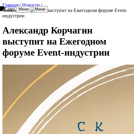
Главная
/
Новости
/
Меню
Александр Корчагин выступит на Ежегодном форуме Event-
индустрии
Александр Корчагин
выступит на Ежегодном
форуме Event-индустрии