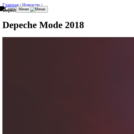
Главная
/
Новости
/
Меню
Depeche Mode 2018
Depeche Mode 2018