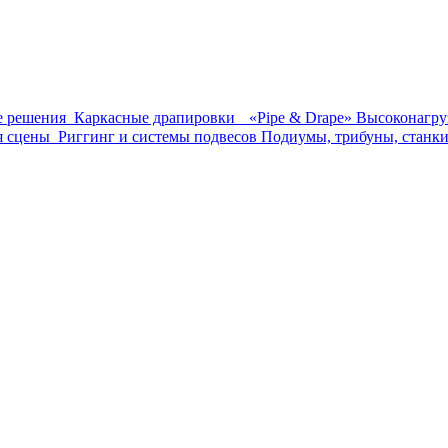
е решения
Каркасные драпировки «Pipe & Drape»
Высоконагр
я сцены
Риггинг и системы подвесов
Подиумы, трибуны, стан