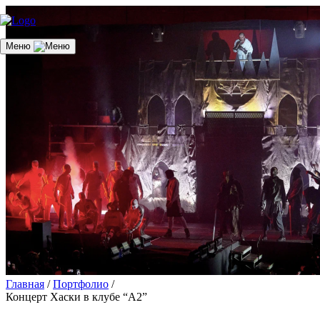
Меню
Главная
/
Портфолио
/
Концерт Хаски в клубе “А2”