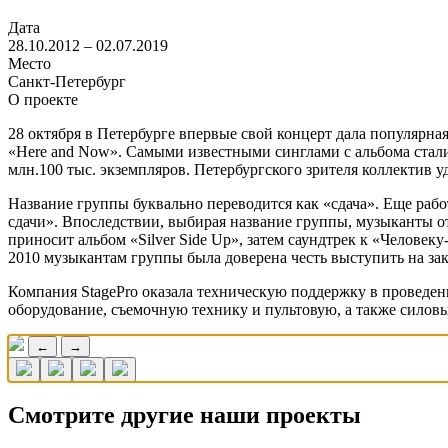
Дата
28.10.2012 – 02.07.2019
Место
Санкт-Петербург
О проекте
28 октября в Петербурге впервые свой концерт дала популярна
«Here and Now». Самыми известными синглами с альбома стали
млн.100 тыс. экземпляров. Петербургского зрителя коллектив
Название группы буквально переводится как «сдача». Еще работ
сдачи». Впоследствии, выбирая название группы, музыканты от
приносит альбом «Silver Side Up», затем саундтрек к «Человек
2010 музыкантам группы была доверена честь выступить на з
Компания StagePro оказала техническую поддержку в проведен
оборудование, съемочную технику и пультовую, а также силов
←
→
Смотрите другие наши проекты