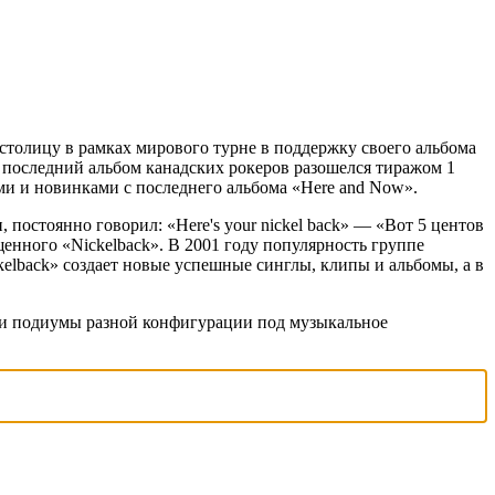
 столицу в рамках мирового турне в поддержку своего альбома
а последний альбом канадских рокеров разошелся тиражом 1
и и новинками с последнего альбома «Here and Now».
 постоянно говорил: «Here's your nickel back» — «Вот 5 центов
енного «Nickelback». В 2001 году популярность группе
kelback» создает новые успешные синглы, клипы и альбомы, а в
ы и подиумы разной конфигурации под музыкальное