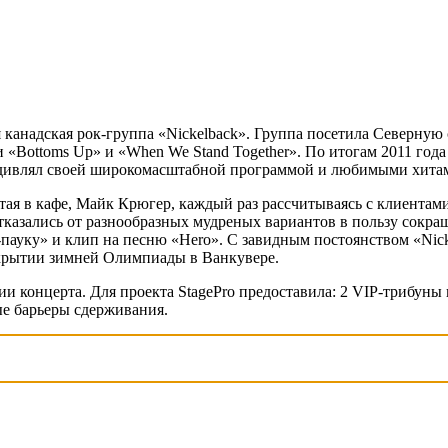
я канадская рок-группа «Nickelback». Группа посетила Северную
 «Bottoms Up» и «When We Stand Together». По итогам 2011 год
 удивлял своей широкомасштабной программой и любимыми хитам
ая в кафе, Майк Крюгер, каждый раз рассчитываясь с клиентами,
казались от разнообразных мудреных вариантов в пользу сокращ
у-пауку» и клип на песню «Hero». С завидным постоянством «Nic
акрытии зимней Олимпиады в Ванкувере.
ии концерта. Для проекта StagePro предоставила: 2 VIP-трибун
ые барьеры сдерживания.