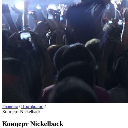
Главная
/
Портфолио
/
Концерт Nickelback
Концерт Nickelback