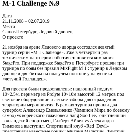
M-1 Challenge №9
Дата
21.11.2008 – 02.07.2019
Место
Санкт-Петербург, Ледовый дворец
О проекте
21 ноября на арене Ледового дворца состоялся девятый
турнир серии «М-1 Challenge». Уже в четвертый раз
техническим партнером события становится компания
StagePro. При поддержке StagePro в Петербурге прошли три
турнира по боям без правил MixFight M-1 : турнир в Ледовом
дворце и две битвы на плавучем понтоне у парусника
«летучий Голландец».
Для проекта были предоставлены: наклонный подиум
10×2,5м, периметр из Prolyte 10×10м высотой 12 метров под
световое оборудование и легкие заборы для ограждения
территории мероприятия. В рамках турнира прошли два
супербоя: Александр Емельяненко (Чемпион Мира по боевому
самбо) vs корейского тяжеловеса Sang Soo Lee, опытнейший
голландский спортсмен, Гилберт Айвел vs Александра
Тимонова выступил. Спортивный клуб «Red Devil»
представили известные бойцы: Михаил Малютин, Дмитрий