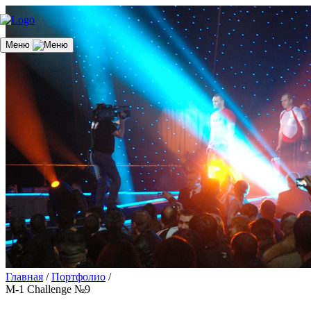
Меню
Главная
/
Портфолио
/
M-1 Challenge №9