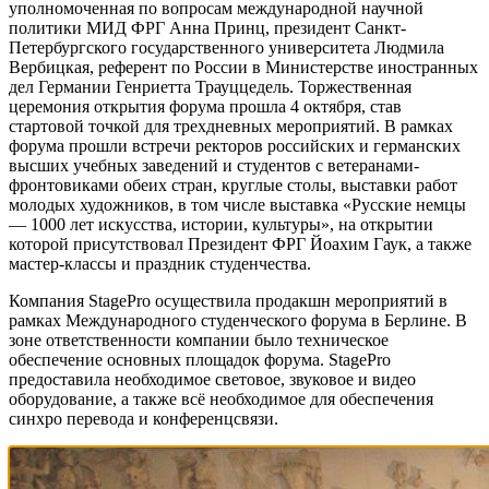
уполномоченная по вопросам международной научной
политики МИД ФРГ Анна Принц, президент Санкт-
Петербургского государственного университета Людмила
Вербицкая, референт по России в Министерстве иностранных
дел Германии Генриетта Трауццедель. Торжественная
церемония открытия форума прошла 4 октября, став
стартовой точкой для трехдневных мероприятий. В рамках
форума прошли встречи ректоров российских и германских
высших учебных заведений и студентов с ветеранами-
фронтовиками обеих стран, круглые столы, выставки работ
молодых художников, в том числе выставка «Русские немцы
— 1000 лет искусства, истории, культуры», на открытии
которой присутствовал Президент ФРГ Йоахим Гаук, а также
мастер-классы и праздник студенчества.
Компания StagePro осуществила продакшн мероприятий в
рамках Международного студенческого форума в Берлине. В
зоне ответственности компании было техническое
обеспечение основных площадок форума. StagePro
предоставила необходимое световое, звуковое и видео
оборудование, а также всё необходимое для обеспечения
синхро перевода и конференцсвязи.