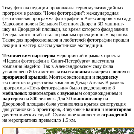
Тему фотоэкспедиции продолжила серия мультимедийных
программ в рамках "Ночи фотографии": международная
фестивальная программа фотографий в Александровском саду,
Марсовом поле и Большом Гостином Дворе и 3D маппинг-
шоу на Дворцовой площади, во время которого фасад здания
Генерального штаба стал огромным проекционным экраном.
Также для профессионалов и любителей фотографии прошли
лекции и мастер-классы участников экспедиции.
Техническим партнером
мероприятий в рамках проекта
«Недели фотографии в Санкт-Петербурга» выступила
компания StagePro. Так в Александровском саду была
установлена 80-ти метровая
выставочная галерея
с
полом
и
прозрачной крышей
. Монтаж экспозиции и
подсветку
экспонатов осуществила компания Декор Ателье. В рамках
программы «Ночь фотографии» было предоставлено 8
мобильных кинотеатров
с
звуковым
сопровождением и
партером
на 800 человек. Для 3D
маппинг-шоу
на
Дворцовой площади была установлена крытая конструкция
для установки 5 проекторов, 3 звуковые
башни
и
мониторная
для технических служб. Суммарное количество
ограждений
на мероприятиях превысило 1,5 км.