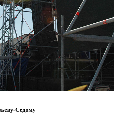
вьеву-Седому