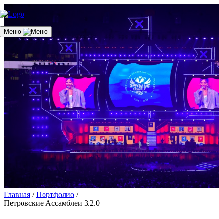
Меню
Главная
/
Портфолио
/
Петровские Ассамблеи 3.2.0