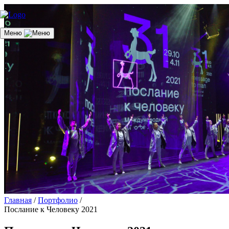
Меню
Главная
/
Портфолио
/
Послание к Человеку 2021