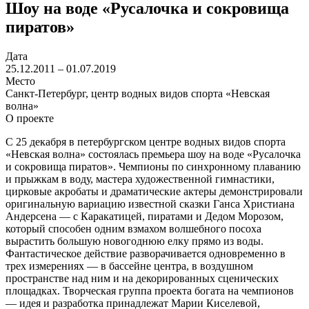
Шоу на воде «Русалочка и сокровища
пиратов»
Дата
25.12.2011 – 01.07.2019
Место
Санкт-Петербург, центр водных видов спорта «Невская
волна»
О проекте
C 25 декабря в петербургском центре водных видов спорта
«Невская волна» состоялась премьера шоу на воде «Русалочка
и сокровища пиратов». Чемпионы по синхронному плаванию
и прыжкам в воду, мастера художественной гимнастики,
цирковые акробаты и драматические актеры демонстрировали
оригинальную вариацию известной сказки Ганса Христиана
Андерсена — с Каракатицей, пиратами и Дедом Морозом,
который способен одним взмахом волшебного посоха
вырастить большую новогоднюю елку прямо из воды.
Фантастическое действие разворачивается одновременно в
трех измерениях — в бассейне центра, в воздушном
пространстве над ним и на декорированных сценических
площадках. Творческая группа проекта богата на чемпионов
— идея и разработка принадлежат Марии Киселевой,