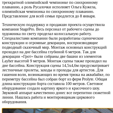
трехкратной олимпийской чемпионке по синхронному
плаванию, а роль Русалочки исполняет Ольга Кужела,
олимпийская чемпионка по синхронному плаванию.
Представление для всей семьи продлится до 8 января.
Техническую поддержку и продакшн проекта осуществила
компания StagePro. Весь персонал от рабочего сцены до
художника по свету проделал колоссальную работу.
Специалистами компании были разработаны сценические
конструкции и огромные декорации, воспроизводящие
подводный сказочный мир. Монтаж основных конструкций
проходил на дне бассейна глубиной 6 метров. Так для
декорации «Грот» были собраны две башни из элементов
Layher высотой 9 метров. Монтаж сцены также проходил на
дне бассейна. Конструкция сцены 14,5х4,6м предусматривает
лестничные пролеты, заходы и проходы для артистов. Для
гашения волн, возникающих во время трюка на аквабайке, по
периметру бассейна был собран борт из ферм Prolyte. Общая
длина конструкции борта составила 100 метров. Световое
оборудование создало картину яркого и красочного шоу.
Звуковой аппарат качественно донес все перепитии сюжетной
линии. Нашлась работа и монтировщикам циркового
оборудования.