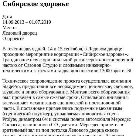
Сибирское здоровье
Дата
14.09.2013 – 01.07.2019
Место
Ледовый дворец
О проекте
В течение двух дней, 14 и 15 сентября, в Ледовом дворце
проходило мероприятие корпорации «Сибирское здоровье».
Грандиозное шоу с оригинальной режиссерско-постановочной
частью от Сазонов Студио и сложными инженерно-
техническими эффектами за два дня посетило 13000 зрителей.
Техническое сопровождение проекта осуществляла компания
StagePro, предоставив все необходимое сценическое, световое,
звуковое и видео оборудование. Монтаж всего оборудования
был проведен в самые сжатые сроки. Отдельного внимания
заслуживает механизация сценической и постановочной
части. В постановке применялись подъемные механизмы
(сценический плунжер), управляемая поворотная сцена
Prolyte, диаметром 6м и система полета автомобиля Мерседес
С класса, начиненного CO джетами. Мерседес прилетел в
зрительный зал из под потолка Ледового дворца сквозь
кулисы в кульминационном финале второго дня. За время