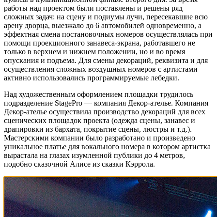
работы над проектом были поставлены и решены ряд
сложных задач: на сцену и подиумы лучи, пересекавшие всю
арену дворца, выезжало до 6 автомобилей одновременно, а
эффектная смена постановочных номеров осуществлялась при
помощи проекционного занавеса-экрана, работавшего не
только в верхнем и нижнем положении, но и во время
опускания и подъема. Для смены декораций, реквизита и для
осуществления сложных воздушных номеров с артистами
активно использовались программируемые лебедки.
Над художественным оформлением площадки трудилось
подразделение StagePro — компания Декор-ателье. Компания
Декор-ателье осуществила производство декораций для всех
сценических площадок проекта (одежда сцены, занавес и
драпировки из бархата, покрытие сцены, люстры и т.д.).
Мастерскими компании было разработано и произведено
уникальное платье для вокального номера в котором артистка
вырастала на глазах изумленной публики до 4 метров,
подобно сказочной Алисе из сказки Кэррола.