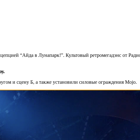
нцепцией “Айда в Лунапарк!”. Культовый ретромегадэнс от Ради
оу.
гом и сцену Б, а также установили силовые ограждения Mojo.