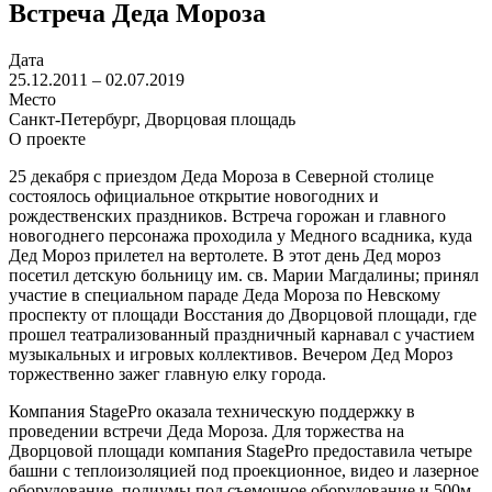
Встреча Деда Мороза
Дата
25.12.2011 – 02.07.2019
Место
Санкт-Петербург, Дворцовая площадь
О проекте
25 декабря с приездом Деда Мороза в Северной столице
состоялось официальное открытие новогодних и
рождественских праздников. Встреча горожан и главного
новогоднего персонажа проходила у Медного всадника, куда
Дед Мороз прилетел на вертолете. В этот день Дед мороз
посетил детскую больницу им. св. Марии Магдалины; принял
участие в специальном параде Деда Мороза по Невскому
проспекту от площади Восстания до Дворцовой площади, где
прошел театрализованный праздничный карнавал с участием
музыкальных и игровых коллективов. Вечером Дед Мороз
торжественно зажег главную елку города.
Компания StagePro оказала техническую поддержку в
проведении встречи Деда Мороза. Для торжества на
Дворцовой площади компания StagePro предоставила четыре
башни с теплоизоляцией под проекционное, видео и лазерное
оборудование, подиумы под съемочное оборудование и 500м