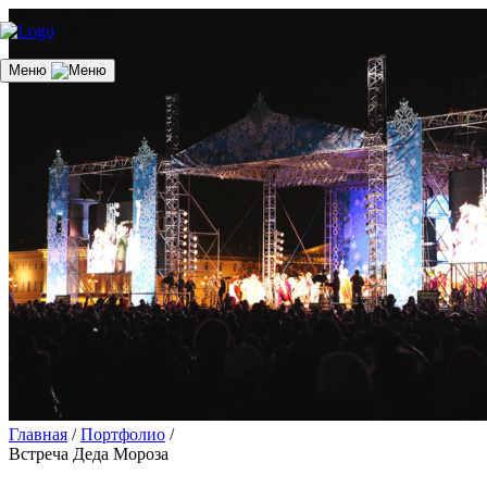
Меню
Главная
/
Портфолио
/
Встреча Деда Мороза