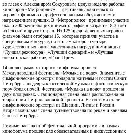
во главе с Александром Сокуровым целую неделю работал
киногород «Метрополис» — фестиваль любительских
игровых фильмов с профессиональным обсуждением и
награждением лучших. В «Метрополисе» принимали участие
около 200 начинающих кинематографов в возрасте 18-35 лет
из России и других стран. Из 125 представленных игровых
фильмов были отобраны 15, которые приняли участие в
специальном конкурсе, по итогам которого четыре
художественных клипа удостоились наград в номинациях
«Лучшая режиссура», «Лучший сценарий» и «Лучшая
операторская работа», «Гран-При».
14 июля в рамках второго кинфорума прошел
Международный фестиваль «Музыка на воде». Знаменитые
симфонические оркестры подарили жителям и гостям Санкт-
Петербурга шедевры классической музыки в фантастическую
пору белых ночей. Фестиваль «Музыка на воде» прошел на
двух площадках. Стационарная сцена была расположена на
территории Петропавловской крепости. Ее гостями стали
симфонические оркестры из Швеции, Литвы и России.
Вторая мобильная сцена путешествовала по рекам и каналам
Санкт-Петербурга.
Помимо насыщенной фестивальной программы в рамках
кинофорума прошли ряд образовательных и дискуссионных