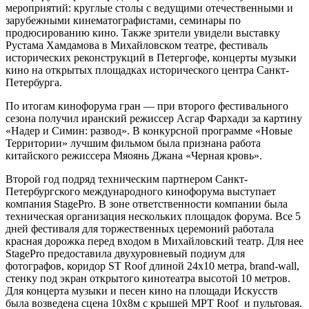
мероприятий: круглые столы с ведущими отечественными и
зарубежными кинематографистами, семинары по
продюсированию кино. Также зрители увидели выставку
Рустама Хамдамова в Михайловском театре, фестиваль
исторических реконструкций в Петергофе, концерты музыки
кино на открытых площадках исторического центра Санкт-
Петербурга.
По итогам кинофорума гран — при второго фестивального
сезона получил иранский режиссер Асгар Фархади за картину
«Надер и Симин: развод». В конкурсной программе «Новые
Территории» лучшим фильмом была признана работа
китайского режиссера Мяоянь Джана «Черная кровь».
Второй год подряд техническим партнером Санкт-
Петербургского международного кинофорума выступает
компания StagePro. В зоне ответственности компании была
техническая организация нескольких площадок форума. Все 5
дней фестиваля для торжественных церемоний работала
красная дорожка перед входом в Михайловский театр. Для нее
StagePro предоставила двухуровневый подиум для
фотографов, коридор ST Roof длиной 24х10 метра, brand-wall,
стенку под экран открытого кинотеатра высотой 10 метров.
Для концерта музыки и песен кино на площади Искусств
была возведена сцена 10х8м с крышей MPT Roof и пультовая.