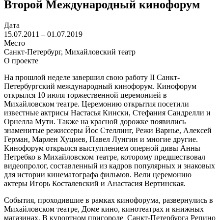
Второй Международный кинофорум
Дата
15.07.2011 – 01.07.2019
Место
Санкт-Петербург, Михайловский театр
О проекте
На прошлой неделе завершил свою работу II Санкт-
Петербургский международный кинофорум. Кинофорум
открылся 10 июля торжественной церемонией в
Михайловском театре. Церемонию открытия посетили
известные актрисы Настасья Кински, Стефания Сандрелли и
Орнелла Мути. Также на красной дорожке появились
знаменитые режиссеры Йос Стеллинг, Режи Варнье, Алексей
Герман, Марлен Хуциев, Павел Лунгин и многие другие.
Кинофорум открылся выступлением оперной дивы Анны
Нетребко в Михайловском театре, которому предшествовал
видеопролог, составленный из кадров популярных и знаковых
для истории кинематографа фильмов. Вели церемонию
актеры Игорь Косталевский и Анастасия Вертинская.
События, проходившие в рамках кинофорума, развернулись в
Михайловском театре, Доме кино, кинотеатрах и книжных
магазинах. В курортном пригороде Санкт-Петербурга Репино