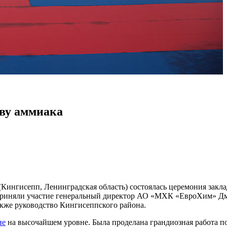
тву аммиака
ингисепп, Ленинградская область) состоялась церемония закла
приняли участие генеральный директор АО «МХК «ЕвроХим» Д
акже руководство Кингисеппского района.
ие
на высочайшем уровне. Была проделана грандиозная работа п