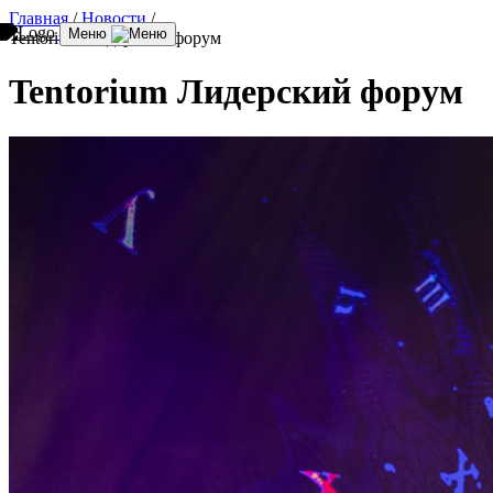
Главная
/
Новости
/
Меню
Tentorium Лидерский форум
Tentorium Лидерский форум