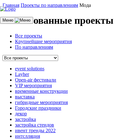
Главная
Проекты по направлениям
Мода
Реализованные проекты
Меню
Все проекты
Крупнейшие мероприятия
По направлениям
event solutions
Layher
Open-air фестивали
VIP мероприятия
временные конструкции
выставка
гибридные мероприятия
Городские праздники
декор
застройка
застройка стендов
ивент тренды 2022
интслляция