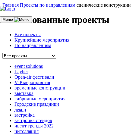
Главная
Проекты по направлениям
сценические конструкции
Реализованные проекты
Меню
Все проекты
Крупнейшие мероприятия
По направлениям
event solutions
Layher
Open-air фестивали
VIP мероприятия
временные конструкции
выставка
гибридные мероприятия
Городские праздники
декор
застройка
застройка стендов
ивент тренды 2022
интслляция